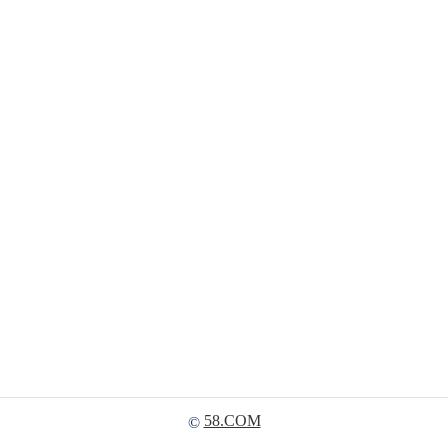
58.COM
©