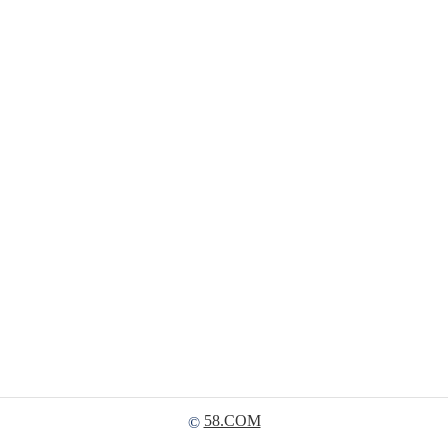
58.COM
©