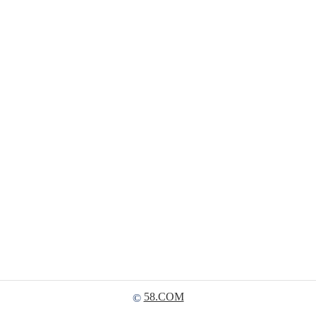
58.COM
©