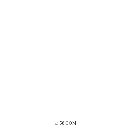
58.COM
©