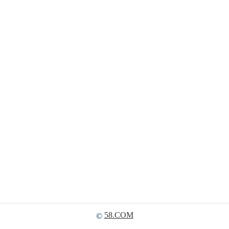
58.COM
©