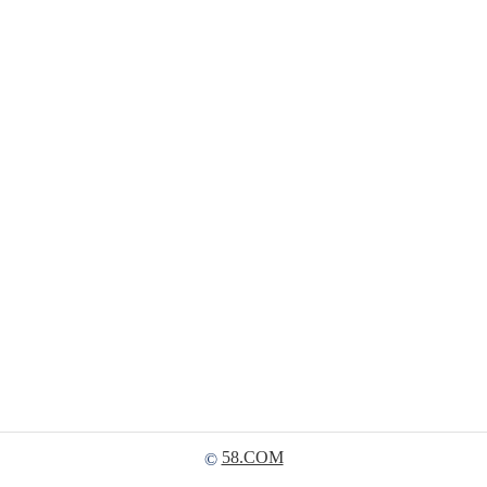
58.COM
©