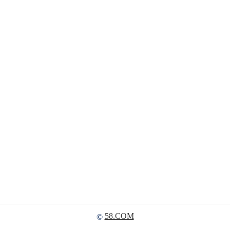
58.COM
©