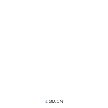
58.COM
©