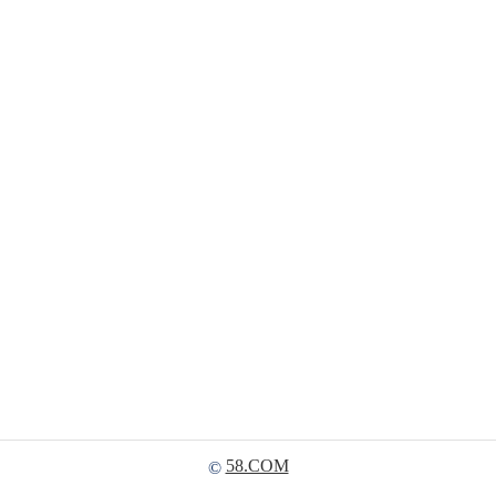
58.COM
©