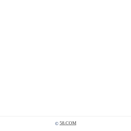
58.COM
©