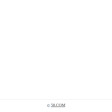
58.COM
©