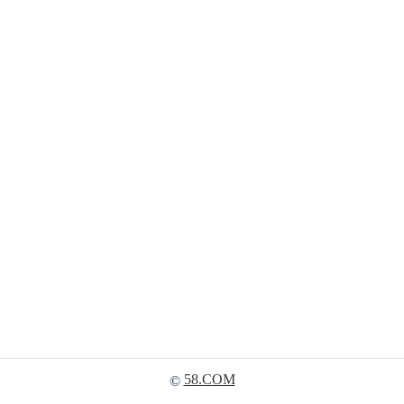
58.COM
©