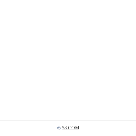
58.COM
©