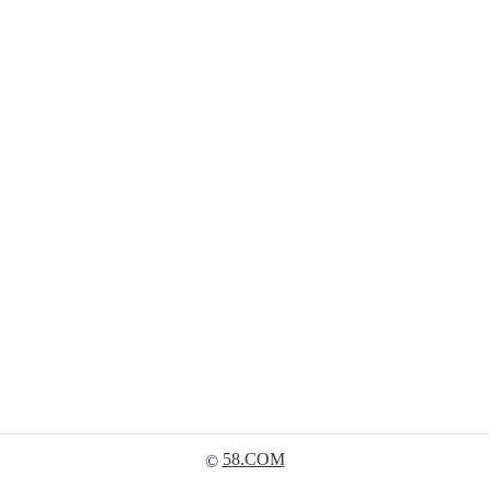
58.COM
©