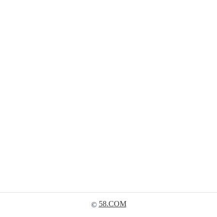
58.COM
©